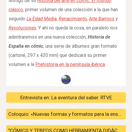
testigo de su
Historia del arte en cómic. El mundo
clásico
, primer volumen de una colección a la que han
seguido
La Edad Media
,
Renacimiento
,
Arte Barroco
y
Revoluciones
. Y ahí no queda la cosa, en paralelo nos
adentraremos en una nueva colección,
Historia de
España en cómic
, una serie de álbumes gran formato
(cartoné, 297 x 420 mm) que dedicará su primer
volumen a la
Prehistoria en la península ibérica
.
Entrevista en: La aventura del saber. RTVE
Coloquio: «Nuevas formas y formatos para la enseñanza de la historia».
"CÓMICS Y TEBEOS COMO HERRAMIENTA DIDÁCTICA"