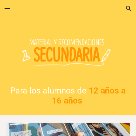
Skip to main content
Skip to navigation
Para
los alumnos
de
12
años a
1
6
años