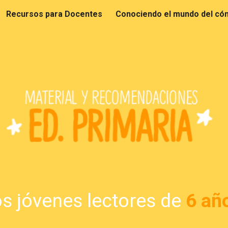
Recursos para Docentes
ip to main content
Skip to navigat
os
jóvenes lectores
de
6 añ