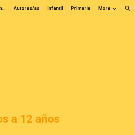
Conociendo el mundo del cómic
Autores/as
Infantil
Primaria
More
ion
os a 12 años